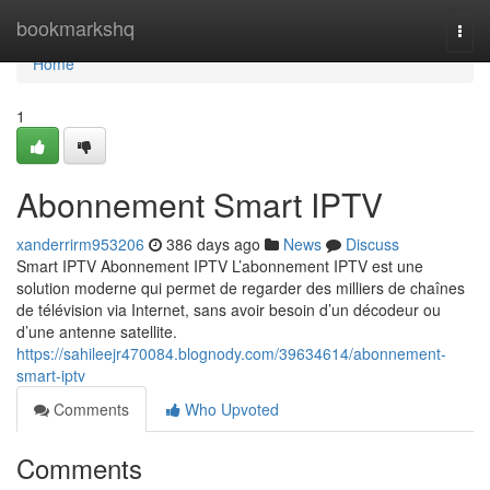
Home
bookmarkshq
Togg
navi
Home
1
Abonnement Smart IPTV
xanderrirm953206
386 days ago
News
Discuss
Smart IPTV Abonnement IPTV L’abonnement IPTV est une
solution moderne qui permet de regarder des milliers de chaînes
de télévision via Internet, sans avoir besoin d’un décodeur ou
d’une antenne satellite.
https://sahileejr470084.blognody.com/39634614/abonnement-
smart-iptv
Comments
Who Upvoted
Comments