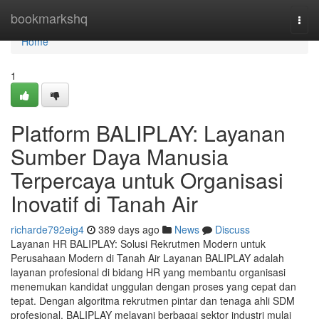
Home
bookmarkshq
Togg
navi
Home
1
Platform BALIPLAY: Layanan
Sumber Daya Manusia
Terpercaya untuk Organisasi
Inovatif di Tanah Air
richarde792eig4
389 days ago
News
Discuss
Layanan HR BALIPLAY: Solusi Rekrutmen Modern untuk
Perusahaan Modern di Tanah Air Layanan BALIPLAY adalah
layanan profesional di bidang HR yang membantu organisasi
menemukan kandidat unggulan dengan proses yang cepat dan
tepat. Dengan algoritma rekrutmen pintar dan tenaga ahli SDM
profesional, BALIPLAY melayani berbagai sektor industri mulai