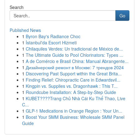
Search
Go
Published News
1
Byron Bay's Radiance Choc
1
İstanbul'da Escort Hizmeti
1
Chilaquiles Verdes: Un tradicional de México de...
1
The Ultimate Guide to Pool Chlorinators: Types ...
1
A de Comércio e Brasil China: Manual Abrangente...
1
Дизайнерский ремонт в Москве: 7 трендов 2024
1
Discovering Past Support within the Great Brita...
1
Finding Relief: Chiropractic Care in Edwardsvil...
1
Kingpin vs. Supplies vs. Dragonhawk : This T...
1
Roundcube Installation: A Step-by-Step Guide
1
KUBET????️Trang Chủ Nhà Cái Ku Thể Thao, Live
C...
1
GLP-1 Medications in Orange Region : Your Un...
1
Boost Your SMM Business: Wholesale SMM Panel
Guide