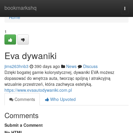
Home
bookmarkshq
Togg
navi
Home
1
Eva dywaniki
jims263hnb3
390 days ago
News
Discuss
Dzięki bogatej gamie kolorystycznej, dywaniki EVA możesz
dopasować do wnętrza auta, tworząc spójną i atrakcyjną
wizualnie przestrzeń, która zachwyca estetyką.
https://www.evaautodywaniki.com.pl
Comments
Who Upvoted
Comments
Submit a Comment
No HTML