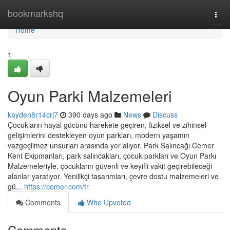
Home
bookmarkshq
Togg
navi
Home
1
Oyun Parki Malzemeleri
kayden8r14crj7
390 days ago
News
Discuss
Çocukların hayal gücünü harekete geçiren, fiziksel ve zihinsel
gelişimlerini destekleyen oyun parkları, modern yaşamın
vazgeçilmez unsurları arasında yer alıyor. Park Salıncağı Cemer
Kent Ekipmanları, park salıncakları, çocuk parkları ve Oyun Parkı
Malzemeleriyle, çocukların güvenli ve keyifli vakit geçirebileceği
alanlar yaratıyor. Yenilikçi tasarımları, çevre dostu malzemeleri ve
gü...
https://cemer.com/tr
Comments
Who Upvoted
Comments