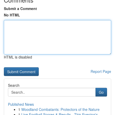
Submit a Comment
No HTML
HTML is disabled
Report Page
Search
Go
Published News
1
Woodland Combatants: Protectors of the Nature
1
Live Football Scores & Results - This Evening's...