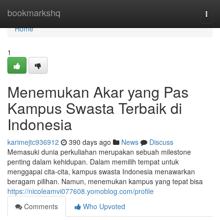
Home
bookmarkshq
Togg
navi
Home
1
Menemukan Akar yang Pas
Kampus Swasta Terbaik di
Indonesia
karimejtc936912
390 days ago
News
Discuss
Memasuki dunia perkuliahan merupakan sebuah milestone
penting dalam kehidupan. Dalam memilih tempat untuk
menggapai cita-cita, kampus swasta Indonesia menawarkan
beragam pilihan. Namun, menemukan kampus yang tepat bisa
https://nicoleamvi077608.yomoblog.com/profile
Comments
Who Upvoted