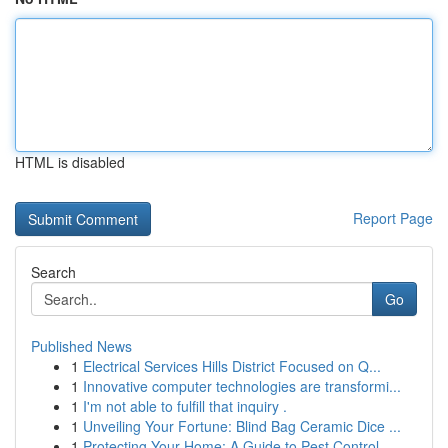
HTML is disabled
Report Page
Search
Go
Published News
1
Electrical Services Hills District Focused on Q...
1
Innovative computer technologies are transformi...
1
I'm not able to fulfill that inquiry .
1
Unveiling Your Fortune: Blind Bag Ceramic Dice ...
1
Protecting Your Home: A Guide to Pest Control