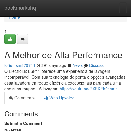
Home
bookmarkshq
Togg
navi
Home
1
A Melhor de Alta Performance
loriumsm879711
391 days ago
News
Discuss
O Electrolux LSP11 oferece uma experiência de lavagem
incomparável. Com sua tecnologia de ponta e opções avançadas,
essa lavadora entregue eficiência excepcionais para cada uma
das suas roupas. {A lavagem
https://youtu.be/RXFKEh2kemk
Comments
Who Upvoted
Comments
Submit a Comment
No HTML