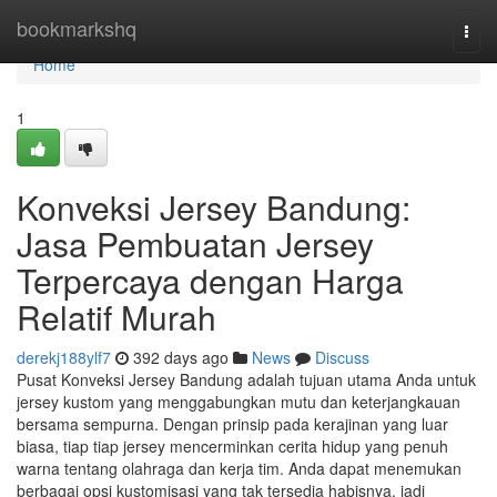
Home
bookmarkshq
Togg
navi
Home
1
Konveksi Jersey Bandung:
Jasa Pembuatan Jersey
Terpercaya dengan Harga
Relatif Murah
derekj188ylf7
392 days ago
News
Discuss
Pusat Konveksi Jersey Bandung adalah tujuan utama Anda untuk
jersey kustom yang menggabungkan mutu dan keterjangkauan
bersama sempurna. Dengan prinsip pada kerajinan yang luar
biasa, tiap tiap jersey mencerminkan cerita hidup yang penuh
warna tentang olahraga dan kerja tim. Anda dapat menemukan
berbagai opsi kustomisasi yang tak tersedia habisnya, jadi