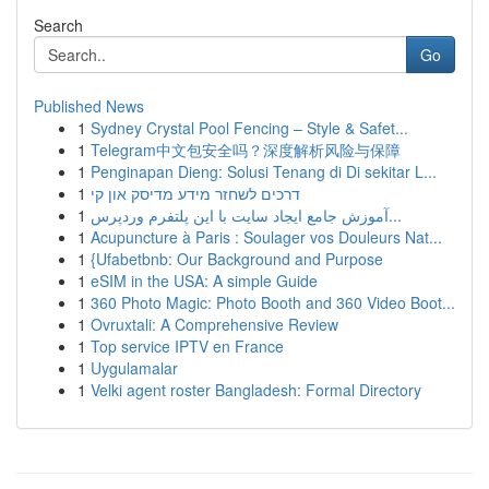
Search
Go
Published News
1
Sydney Crystal Pool Fencing – Style & Safet...
1
Telegram中文包安全吗？深度解析风险与保障
1
Penginapan Dieng: Solusi Tenang di Di sekitar L...
1
דרכים לשחזר מידע מדיסק און קי
1
آموزش جامع ایجاد سایت با این پلتفرم وردپرس...
1
Acupuncture à Paris : Soulager vos Douleurs Nat...
1
{Ufabetbnb: Our Background and Purpose
1
eSIM in the USA: A simple Guide
1
360 Photo Magic: Photo Booth and 360 Video Boot...
1
Ovruxtali: A Comprehensive Review
1
Top service IPTV en France
1
Uygulamalar
1
Velki agent roster Bangladesh: Formal Directory