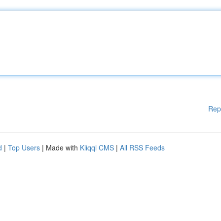
Rep
d
|
Top Users
| Made with
Kliqqi CMS
|
All RSS Feeds