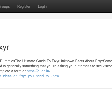
roups
Register
Login
xyr
 for DummiesThe Ultimate Guide To FixyrUnknown Facts About FixyrSo
s generally something that you're asking your internet site site visitor
complete a form or
https://guerilla-
e_ideas_on_fixyr_you_need_to_know