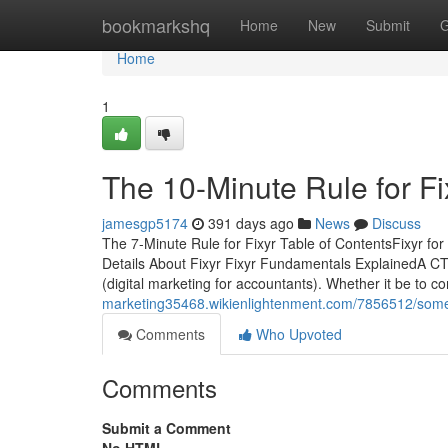
Home
bookmarkshq
Home
New
Submit
G
Home
1
The 10-Minute Rule for Fi
jamesgp5174
391 days ago
News
Discuss
The 7-Minute Rule for Fixyr Table of ContentsFixyr
Details About Fixyr Fixyr Fundamentals ExplainedA CTA i
(digital marketing for accountants). Whether it be to 
marketing35468.wikienlightenment.com/7856512/som
Comments
Who Upvoted
Comments
Submit a Comment