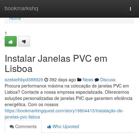
Home
bookmarkshq
Togg
navi
Home
1
Instalar Janelas PVC em
Lisboa
ezekielhbpd388929
392 days ago
News
Discuss
Procura performance máxima na colocação de janelas PVC em
Lisboa? Contacte a nossa empresa especializada. Oferecemos
soluções personalizadas de janelas PVC que garantem eficiência
energética. Com os nossos
https://bookmarkingquest.com/story19804415/instalação-de-
janelas-pvc-lisboa
Comments
Who Upvoted