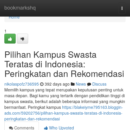
Home
bookmarkshq
Togg
navi
Home
1
Pilihan Kampus Swasta
Teratas di Indonesia:
Peringkatan dan Rekomendasi
nikolaspofz736595
392 days ago
News
Discuss
Memilih kampus yang tepat merupakan keputusan penting untuk
masa depan. Bagi kamu yang tertarik dengan pendidikan tinggi di
kampus swasta, berikut adalah beberapa informasi yang mungkin
bermanfaat. Peringkat kampus
https://blakeiyme795163.bloggin-
ads.com/59202756/pilihan-kampus-swasta-teratas-di-indonesia-
peringkatan-dan-rekomendasi
Comments
Who Upvoted