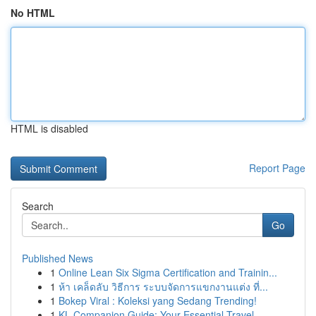
No HTML
HTML is disabled
Report Page
Search
Go
Published News
1
Online Lean Six Sigma Certification and Trainin...
1
ห้า เคล็ดลับ วิธีการ ระบบจัดการแขกงานแต่ง ที่...
1
Bokep Viral : Koleksi yang Sedang Trending!
1
KL Companion Guide: Your Essential Travel