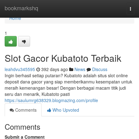
Home
bookmarkshq
Togg
navi
Home
1
Slot Gacor Kubatoto Terbaik
leahdvu345595
392 days ago
News
Discuss
Ingin berhasil setiap putaran? Kubatoto adalah situs slot online
deposit dana gacor yang siap memberikanmu kesempatan untuk
meraih kemenangan besar! Dengan berbagai macam titik judi
seru dan menarik, Kubatoto pasti
https://saulumrg638329.blogmazing.com/profile
Comments
Who Upvoted
Comments
Submit a Comment