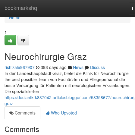
Home
bookmarkshq
T
n
Home
1
Neurochirurgie Graz
rishizale967907
393 days ago
News
Discuss
In der Landeshauptstadt Graz, bietet die Klinik für Neurochirurgie
the best possible Team von Fachärzten und Pflegepersonal die
beste Versorgung für Patienten mit neurologischen Erkrankungen.
Die spezialisierten
https://declanfkrk837042.articlesblogger.com/58358677/neurochirurg
graz
Comments
Who Upvoted
Comments