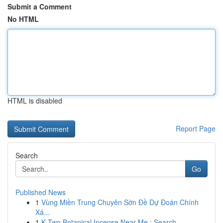
Submit a Comment
No HTML
HTML is disabled
Report Page
Search
Go
Published News
1
Vùng Miền Trung Chuyên Sờn Đề Dự Đoán Chính
Xá...
1
K Two Botanical Incense Near Me : Search...