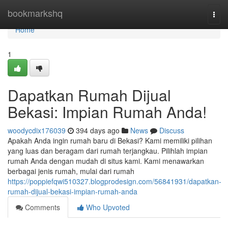
Home
bookmarkshq
Togg
navi
Home
1
Dapatkan Rumah Dijual
Bekasi: Impian Rumah Anda!
woodycdix176039
394 days ago
News
Discuss
Apakah Anda ingin rumah baru di Bekasi? Kami memiliki pilihan
yang luas dan beragam dari rumah terjangkau. Pilihlah impian
rumah Anda dengan mudah di situs kami. Kami menawarkan
berbagai jenis rumah, mulai dari rumah
https://poppiefqwi510327.blogprodesign.com/56841931/dapatkan-
rumah-dijual-bekasi-impian-rumah-anda
Comments
Who Upvoted