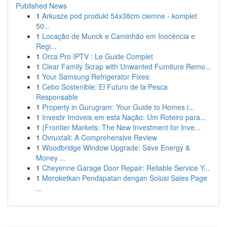
Published News
1
Arkusze pod produkt 54x38cm ciemne - komplet
50...
1
Locação de Munck e Caminhão em Inocência e
Regi...
1
Orca Pro IPTV : Le Guide Complet
1
Clear Family Scrap with Unwanted Furniture Remo...
1
Your Samsung Refrigerator Fixes:
1
Cebo Sostenible: El Futuro de la Pesca
Responsable
1
Property in Gurugram: Your Guide to Homes i...
1
Investir Imóveis em esta Nação: Um Roteiro para...
1
{Frontier Markets: The New Investment for Inve...
1
Ovruxtali: A Comprehensive Review
1
Woodbridge Window Upgrade: Save Energy &
Money ...
1
Cheyenne Garage Door Repair: Reliable Service Y...
1
Meroketkan Pendapatan dengan Solusi Sales Page
...