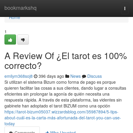
Home
bookmarkshq
Togg
navi
Home
1
A Review Of ¿El tarot es 100%
correcto?
emilym368soj8
396 days ago
News
Discuss
Si utilizan el sistema Bizum como forma de pago es porque
quieren facilitar las cosas a sus clientes, dando lugar a consultas
eficientes sin prolongar la agonía de quién necesita una
respuesta rápida. A través de esta plataforma, las videntes sin
gabinete han adoptado el tarot BIZUM como una opción
https://tarot-bizum05037.wizzardsblog.com/35987894/5-tips-
about-cuál-es-la-carta-más-afortunada-del-tarot-you-can-use-
today
Comments
Who Upvoted