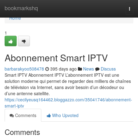
Home
bookmarkshq
Togg
navi
Home
1
Abonnement Smart IPTV
barbarakyoo508478
395 days ago
News
Discuss
Smart IPTV Abonnement IPTV L’abonnement IPTV est une
solution moderne qui permet de regarder des milliers de chaînes
de télévision via Internet, sans avoir besoin d’un décodeur ou
d’une antenne satellite.
https://cecilyeusq164462.bloggazzo.com/35041746/abonnement-
smart-iptv
Comments
Who Upvoted
Comments