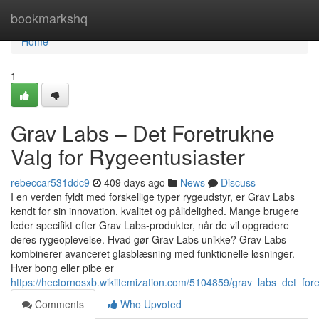
Home
bookmarkshq
Home
1
Grav Labs – Det Foretrukne
Valg for Rygeentusiaster
rebeccar531ddc9
409 days ago
News
Discuss
I en verden fyldt med forskellige typer rygeudstyr, er Grav Labs
kendt for sin innovation, kvalitet og pålidelighed. Mange brugere
leder specifikt efter Grav Labs-produkter, når de vil opgradere
deres rygeoplevelse. Hvad gør Grav Labs unikke? Grav Labs
kombinerer avanceret glasblæsning med funktionelle løsninger.
Hver bong eller pibe er
https://hectornosxb.wikiitemization.com/5104859/grav_labs_det_for
Comments
Who Upvoted