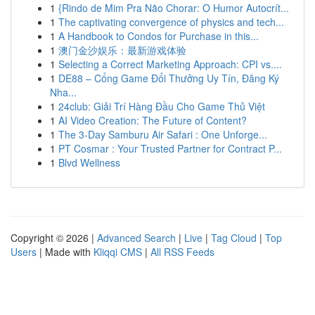
1
{Rindo de Mim Pra Não Chorar: O Humor Autocrít...
1
The captivating convergence of physics and tech...
1
A Handbook to Condos for Purchase in this...
1
澳门金沙娱乐：最新游戏体验
1
Selecting a Correct Marketing Approach: CPI vs....
1
DE88 – Cổng Game Đổi Thưởng Uy Tín, Đăng Ký
Nha...
1
24club: Giải Trí Hàng Đầu Cho Game Thủ Việt
1
AI Video Creation: The Future of Content?
1
The 3-Day Samburu Air Safari : One Unforge...
1
PT Cosmar : Your Trusted Partner for Contract P...
1
Blvd Wellness
Copyright © 2026 |
Advanced Search
|
Live
|
Tag Cloud
|
Top
Users
| Made with
Kliqqi CMS
|
All RSS Feeds