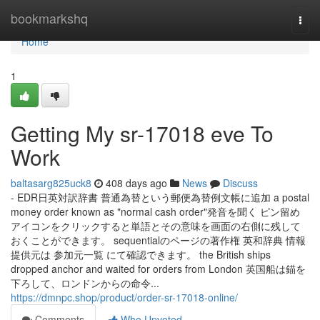
Home
bookmarkshq
Togg
navi
Home
1
Getting My sr-17018 eve To
Work
baltasarg825uck8
408 days ago
News
Discuss
- EDR日英対訳辞書 普通為替という郵便為替例文帳に追加 a postal
money order known as "normal cash order"発音を聞く ピン留め
アイコンをクリックすると単語とその意味を画面の右側に残して
おくことができます。 sequentialのページの著作権 英和辞典 情報
提供元は 参加元一覧 にて確認できます。 the British ships
dropped anchor and waited for orders from London 英国船は錨を
下ろして、ロンドンからの命令...
https://dmnpc.shop/product/order-sr-17018-online/
Comments
Who Upvoted