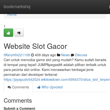
Home
bookmarkshq
Home
1
Website Slot Gacor
tiffanyhtlx221108
409 days ago
News
Discuss
Cari untuk mencoba game slot yang mudah? Kamu sudah berada
di tempat yang tepat! JUMPApegas88 adalah pilihan terbaik untuk
para pecinta slot online. Kami menawarkan berbagai jenis
permainan dari developer terkenal
https://jayapudv542024.wikilowdown.com/6954370/situs_slot_terper
Comments
Who Upvoted
Comments
Submit a Comment