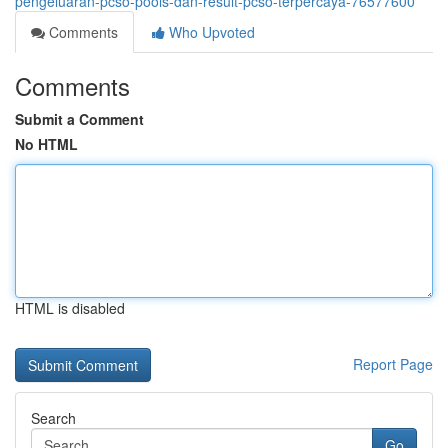
pengeluaran-pcso-pools-dan-result-pcso-terpercaya-76577600
Comments
Who Upvoted
Comments
Submit a Comment
No HTML
HTML is disabled
Report Page
Search
Go