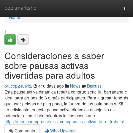
Home
bookmarkshq
Togg
navi
Home
1
Consideraciones a saber
sobre pausas activas
divertidas para adultos
brucep246tvx2
410 days ago
News
Discuss
Esta pausa activa dinámica resulta congruo sencilla, barragana e
ideal para grupos de 6 o más participantes. Para ingresar tendrás
que usar pelotas de ping pong, la fuerza de tus pulmones y !Si!
Lo adivinaste, en esta pausa activa dinámica el objetivo es
potenciar el equilibrio mientras imitas poses que
https://medinaempresarialsst.com/pausas-activas-en-el-trabajo/
Comments
Who Upvoted