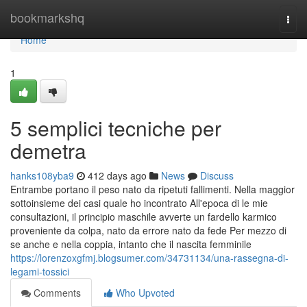
Home
bookmarkshq
Togg
navi
Home
1
5 semplici tecniche per
demetra
hanks108yba9
412 days ago
News
Discuss
Entrambe portano il peso nato da ripetuti fallimenti. Nella maggior
sottoinsieme dei casi quale ho incontrato All'epoca di le mie
consultazioni, il principio maschile avverte un fardello karmico
proveniente da colpa, nato da errore nato da fede Per mezzo di
se anche e nella coppia, intanto che il nascita femminile
https://lorenzoxgfmj.blogsumer.com/34731134/una-rassegna-di-
legami-tossici
Comments
Who Upvoted