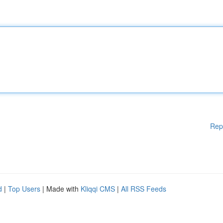
Rep
d
|
Top Users
| Made with
Kliqqi CMS
|
All RSS Feeds