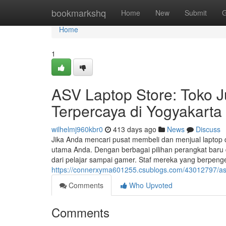
Home
bookmarkshq
Home
New
Submit
G
Home
1
ASV Laptop Store: Toko J
Terpercaya di Yogyakarta
wilhelmj960kbr0
413 days ago
News
Discuss
Jika Anda mencari pusat membeli dan menjual laptop 
utama Anda. Dengan berbagai pilihan perangkat baru d
dari pelajar sampai gamer. Staf mereka yang berpe
https://connerxyma601255.csublogs.com/43012797/asv-l
Comments
Who Upvoted
Comments