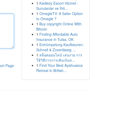
1
Kadıköy Escort Hizmet :
Sunulanlar ve İhti...
1
OmegleTV: A Safer Option
to Omegle ?
1
Buy copyright Online With
Bitcoin
1
Finding Affordable Auto
Insurance in Tulsa, OK
1
Entrümpelung Kaufbeuren:
Schnell & Zuverlässig ...
1
สล็อตออนไลน์ เล่นง่าย การ
ใช้วิธีการการเดินเงินส...
1
Find Your Best Ayahuasca
ort Page
Retreat in British...