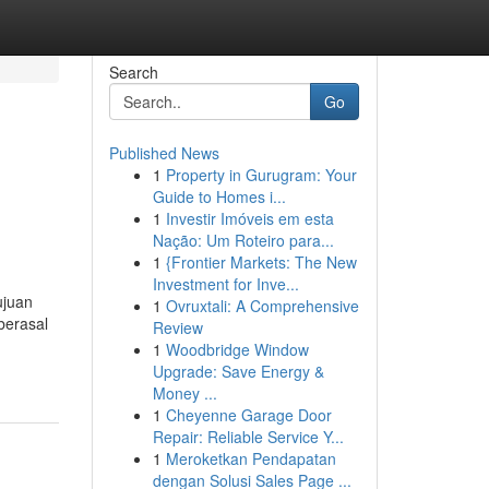
Search
Go
Published News
1
Property in Gurugram: Your
Guide to Homes i...
1
Investir Imóveis em esta
Nação: Um Roteiro para...
1
{Frontier Markets: The New
Investment for Inve...
ujuan
1
Ovruxtali: A Comprehensive
berasal
Review
1
Woodbridge Window
Upgrade: Save Energy &
Money ...
1
Cheyenne Garage Door
Repair: Reliable Service Y...
1
Meroketkan Pendapatan
dengan Solusi Sales Page ...