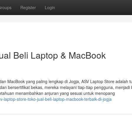
roups
Register
Login
ual Beli Laptop & MacBook
dan MacBook yang paling lengkap di Jogja, ASV Laptop Store adalah t
an bersertifikat bekas, mereka melayani tiap-tiap pengguna, menjadi 
ngetahuan menambahkan anjuran yang sesuai untuk menopang
aptop-store-toko-jual-beli-laptop-macbook-terbaik-di-jogja