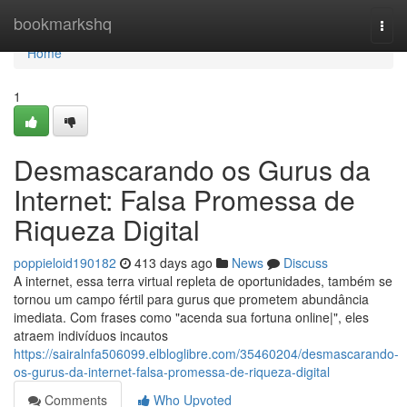
Home
bookmarkshq
Togg
navi
Home
1
Desmascarando os Gurus da
Internet: Falsa Promessa de
Riqueza Digital
poppieloid190182
413 days ago
News
Discuss
A internet, essa terra virtual repleta de oportunidades, também se
tornou um campo fértil para gurus que prometem abundância
imediata. Com frases como "acenda sua fortuna online|", eles
atraem indivíduos incautos
https://sairalnfa506099.elbloglibre.com/35460204/desmascarando-
os-gurus-da-internet-falsa-promessa-de-riqueza-digital
Comments
Who Upvoted