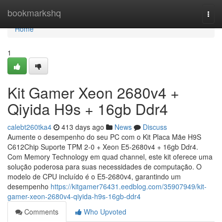
Home
bookmarkshq
Togg
navi
Home
1
Kit Gamer Xeon 2680v4 +
Qiyida H9s + 16gb Ddr4
calebt260tka4
413 days ago
News
Discuss
Aumente o desempenho do seu PC com o Kit Placa Mãe H9S
C612Chip Suporte TPM 2-0 + Xeon E5-2680v4 + 16gb Ddr4.
Com Memory Technology em quad channel, este kit oferece uma
solução poderosa para suas necessidades de computação. O
modelo de CPU incluído é o E5-2680v4, garantindo um
desempenho
https://kitgamer76431.eedblog.com/35907949/kit-
gamer-xeon-2680v4-qiyida-h9s-16gb-ddr4
Comments
Who Upvoted