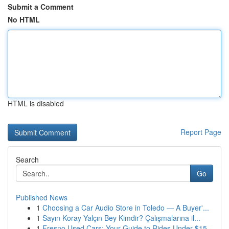
Submit a Comment
No HTML
HTML is disabled
Report Page
Search
Go
Published News
1
Choosing a Car Audio Store in Toledo — A Buyer'...
1
Sayın Koray Yalçın Bey Kimdir? Çalışmalarına il...
1
Fresno Used Cars: Your Guide to Rides Under $15...