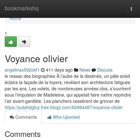
Home
bookmarkshq
Togg
navi
Home
1
Voyance olivier
angelinax592okf1
411 days ago
News
Discuss
le ressac des biographies À l’aube de la destinée, un pâle soleil
éclaira la façade de la foyers, révélant son architecture fatiguée
par les ans. Les volets, de nombreuses années clos, s’ouvrirent
sous l’impulsion de Madeleine, qui appelait faire naître rejoindre
l’air avant-gardiste. Les planchers cessèrent de grincer de
https://judahdgfcz.free-blogz.com/82984487/voyance-olivier
Comments
Who Upvoted
Comments