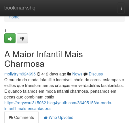
Home
bookmarkshq
Togg
navi
Home
1
A Maior Infantil Mais
Charmosa
mollytrym924695
412 days ago
News
Discuss
O mundo da moda infantil é increível, cheio de cores, estampas e
estilos que transformam as crianças em verdadeiras fashionistas.
E quando falamos em moda infantil charmosa, pensamos em
peças que combinam estilo
https://rorywaul315062.blog4youth.com/36405153/a-moda-
infantil-mais-encantadora
Comments
Who Upvoted