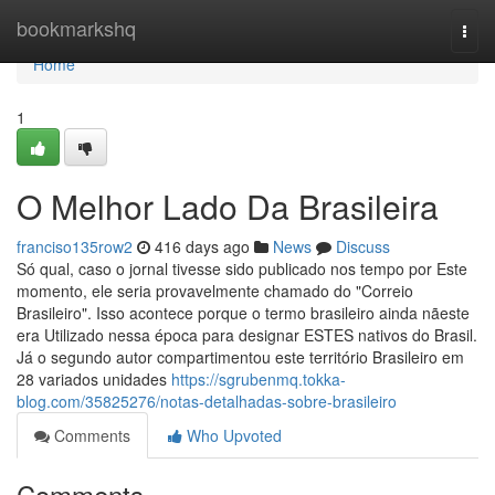
Home
bookmarkshq
Togg
navi
Home
1
O Melhor Lado Da Brasileira
franciso135row2
416 days ago
News
Discuss
Só qual, caso o jornal tivesse sido publicado nos tempo por Este
momento, ele seria provavelmente chamado do "Correio
Brasileiro". Isso acontece porque o termo brasileiro ainda nãeste
era Utilizado nessa época para designar ESTES nativos do Brasil.
Já o segundo autor compartimentou este território Brasileiro em
28 variados unidades
https://sgrubenmq.tokka-
blog.com/35825276/notas-detalhadas-sobre-brasileiro
Comments
Who Upvoted
Comments