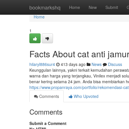
Home
bookmarkshq
Home
New
Submit
G
Home
1
Facts About cat anti jamu
hilaryl886sur4
413 days ago
News
Discuss
Keunggulan lainnya, yakni terkait kemudahan perawat
warna dan harga yang terjangkau, Vinilex menjadi sol
benar kering selama 24 jam. Anda bisa membiarkan 
https://www.propanraya.com/portfolio/rekomendasi-cat-
Comments
Who Upvoted
Comments
Submit a Comment