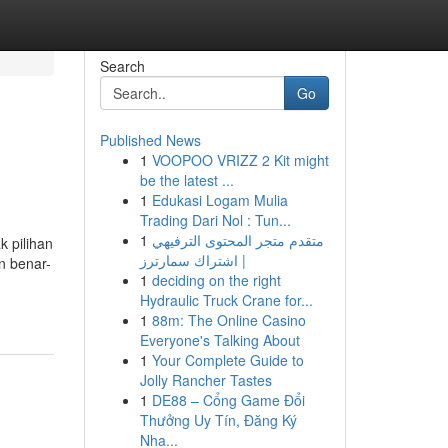
Search
Go
Published News
1
VOOPOO VRIZZ 2 Kit might
be the latest ...
1
Edukasi Logam Mulia
Trading Dari Nol : Tun...
1
متقدم متجر المحتوى الترفيهي
 pilihan
| اشتراك سمارترز
n benar-
1
deciding on the right
Hydraulic Truck Crane for...
1
88m: The Online Casino
Everyone's Talking About
1
Your Complete Guide to
Jolly Rancher Tastes
1
DE88 – Cổng Game Đổi
Thưởng Uy Tín, Đăng Ký
Nha...