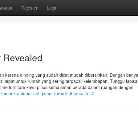
roups
Register
Login
r Revealed
an karena dinding yang sudah dicat mudah dibersihkan. Dengan banyak
usi tepat untuk rumah yang sering terpapar kelembapan. Tunggu lapisa
home furniture kayu pinus semalaman berada dalam ruangan dengan
tembok-outdoor-anti-jamur-terbaik-di-tahun-ini-2