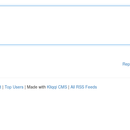
Rep
d
|
Top Users
| Made with
Kliqqi CMS
|
All RSS Feeds