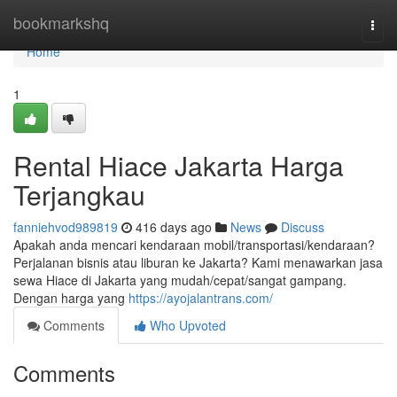
Home
bookmarkshq
Togg
navi
Home
1
Rental Hiace Jakarta Harga
Terjangkau
fanniehvod989819
416 days ago
News
Discuss
Apakah anda mencari kendaraan mobil/transportasi/kendaraan?
Perjalanan bisnis atau liburan ke Jakarta? Kami menawarkan jasa
sewa Hiace di Jakarta yang mudah/cepat/sangat gampang.
Dengan harga yang
https://ayojalantrans.com/
Comments
Who Upvoted
Comments