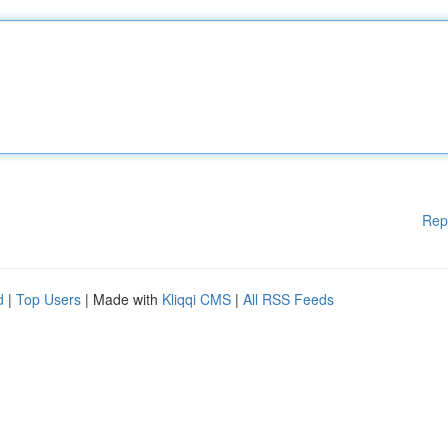
Rep
d
|
Top Users
| Made with
Kliqqi CMS
|
All RSS Feeds