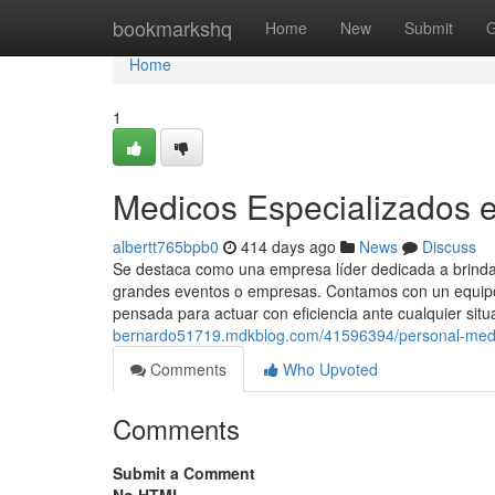
Home
bookmarkshq
Home
New
Submit
G
Home
1
Medicos Especializados 
albertt765bpb0
414 days ago
News
Discuss
Se destaca como una empresa líder dedicada a brindar
grandes eventos o empresas. Contamos con un equipo 
pensada para actuar con eficiencia ante cualquier situ
bernardo51719.mdkblog.com/41596394/personal-medi
Comments
Who Upvoted
Comments
Submit a Comment