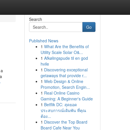
Search
Go
Published News
1
What Are the Benefits of
Utility Scale Solar O&...
1
Afkølingspude til en god
hvile
1
Discovering exceptional
 a
getaways that provide r...
ca
1
Web Design & Online
-
Promotion, Search Engin...
1
Real Online Casino
Gaming: A Beginner's Guide
1
Betflik DC: สุดยอด
ประสบการณ์เดิมพัน ที่คุณ
ต้อง...
1
Discover the Top Board
Board Cafe Near You