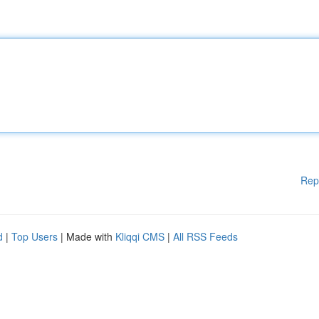
Rep
d
|
Top Users
| Made with
Kliqqi CMS
|
All RSS Feeds