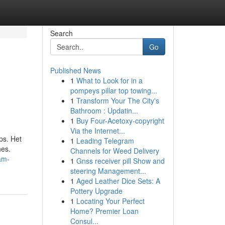
Search
Go
Published News
1
What to Look for in a
pompeys pillar top towing...
1
Transform Your The City's
Bathroom : Updatin...
1
Buy Four-Acetoxy-copyright
Via the Internet...
ps. Het
1
Leading Telegram
nes.
Channels for Weed Delivery
am-
1
Gnss receiver pill Show and
steering Management...
1
Aged Leather Dice Sets: A
Pottery Upgrade
1
Locating Your Perfect
Home? Premier Loan
Consul...