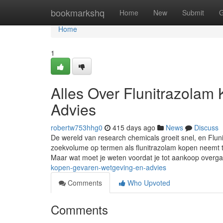
Home
bookmarkshq
Home
New
Submit
G
Home
1
Alles Over Flunitrazolam
Advies
robertw753hhg0
415 days ago
News
Discuss
De wereld van research chemicals groeit snel, en Flu
zoekvolume op termen als flunitrazolam kopen neemt to
Maar wat moet je weten voordat je tot aankoop overg
kopen-gevaren-wetgeving-en-advies
Comments
Who Upvoted
Comments