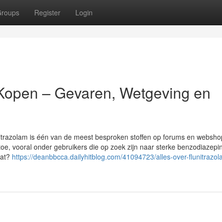
roups
Register
Login
 Kopen – Gevaren, Wetgeving en
nitrazolam is één van de meest besproken stoffen op forums en websho
e, vooral onder gebruikers die op zoek zijn naar sterke benzodiazepi
aat?
https://deanbbcca.dailyhitblog.com/41094723/alles-over-flunitrazol