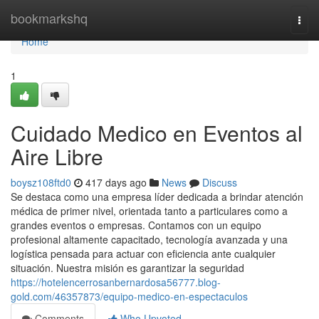
Home
bookmarkshq
Togg
navi
Home
1
Cuidado Medico en Eventos al
Aire Libre
boysz108ftd0
417 days ago
News
Discuss
Se destaca como una empresa líder dedicada a brindar atención
médica de primer nivel, orientada tanto a particulares como a
grandes eventos o empresas. Contamos con un equipo
profesional altamente capacitado, tecnología avanzada y una
logística pensada para actuar con eficiencia ante cualquier
situación. Nuestra misión es garantizar la seguridad
https://hotelencerrosanbernardosa56777.blog-
gold.com/46357873/equipo-medico-en-espectaculos
Comments
Who Upvoted