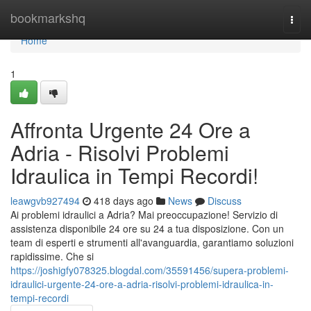
Home
bookmarkshq
Togg
navi
Home
1
Affronta Urgente 24 Ore a
Adria - Risolvi Problemi
Idraulica in Tempi Recordi!
leawgvb927494
418 days ago
News
Discuss
Ai problemi idraulici a Adria? Mai preoccupazione! Servizio di
assistenza disponibile 24 ore su 24 a tua disposizione. Con un
team di esperti e strumenti all'avanguardia, garantiamo soluzioni
rapidissime. Che si
https://joshigfy078325.blogdal.com/35591456/supera-problemi-
idraulici-urgente-24-ore-a-adria-risolvi-problemi-idraulica-in-
tempi-recordi