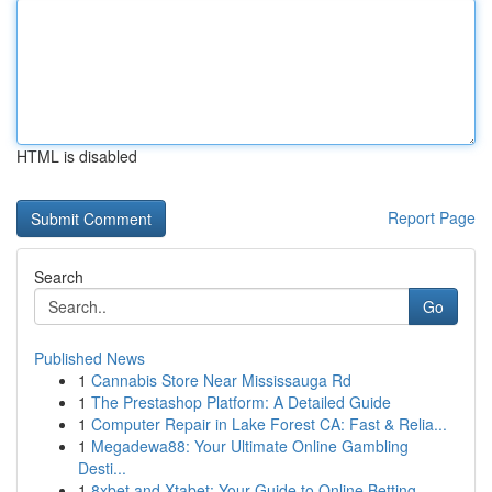
HTML is disabled
Report Page
Search
Go
Published News
1
Cannabis Store Near Mississauga Rd
1
The Prestashop Platform: A Detailed Guide
1
Computer Repair in Lake Forest CA: Fast & Relia...
1
Megadewa88: Your Ultimate Online Gambling
Desti...
1
8xbet and Xtabet: Your Guide to Online Betting ...