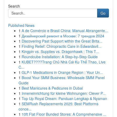
Search
Go
Published News
1
A de Comércio e Brasil China: Manual Abrangente...
1
Дизайнерский ремонт в Москве: 7 трендов 2024
1
Discovering Past Support within the Great Brita...
1
Finding Relief: Chiropractic Care in Edwardsvil...
1
Kingpin vs. Supplies vs. Dragonhawk : This T...
1
Roundcube Installation: A Step-by-Step Guide
1
KUBET????️Trang Chủ Nhà Cái Ku Thể Thao, Live
C...
1
GLP-1 Medications in Orange Region : Your Un...
1
Boost Your SMM Business: Wholesale SMM Panel
Guide
1
Best Manicures & Pedicures in Dubai
1
Inneneinrichtung für kleine Wohnungen: Clever P...
1
Top Up Royal Dream: Panduan Lengkap & Nyaman
1
SEMRush Replacements 2025: Best Platforms
conce...
1
10ft Flat Floor Bunded Stores: A Comprehensive ...