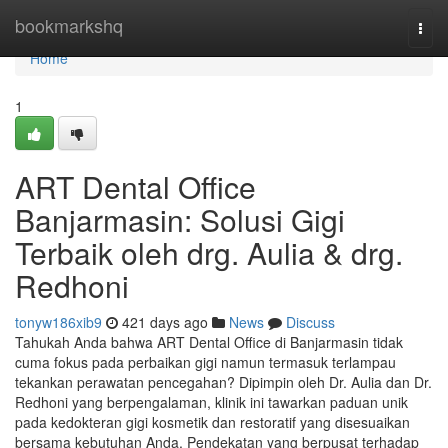
Home
bookmarkshq
Togg
navi
Home
1
ART Dental Office
Banjarmasin: Solusi Gigi
Terbaik oleh drg. Aulia & drg.
Redhoni
tonyw186xib9
421 days ago
News
Discuss
Tahukah Anda bahwa ART Dental Office di Banjarmasin tidak
cuma fokus pada perbaikan gigi namun termasuk terlampau
tekankan perawatan pencegahan? Dipimpin oleh Dr. Aulia dan Dr.
Redhoni yang berpengalaman, klinik ini tawarkan paduan unik
pada kedokteran gigi kosmetik dan restoratif yang disesuaikan
bersama kebutuhan Anda. Pendekatan yang berpusat terhadap