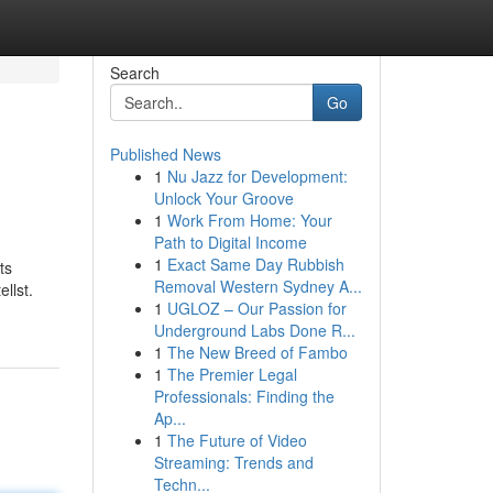
Search
Go
Published News
1
Nu Jazz for Development:
Unlock Your Groove
1
Work From Home: Your
Path to Digital Income
1
Exact Same Day Rubbish
ts
Removal Western Sydney A...
llst.
1
UGLOZ – Our Passion for
Underground Labs Done R...
1
The New Breed of Fambo
1
The Premier Legal
Professionals: Finding the
Ap...
1
The Future of Video
Streaming: Trends and
Techn...