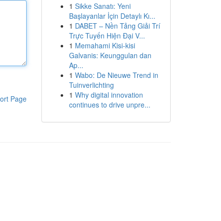
1
Sikke Sanatı: Yeni
Başlayanlar İçin Detaylı Kı...
1
DABET – Nền Tảng Giải Trí
Trực Tuyến Hiện Đại V...
1
Memahami Kisi-kisi
Galvanis: Keunggulan dan
Ap...
1
Wabo: De Nieuwe Trend in
Tuinverlichting
1
Why digital innovation
ort Page
continues to drive unpre...