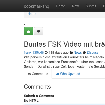
Home
bookmarkshq
Home
New
Submit
G
Home
1
Buntes FSK Video mit br
frankt135kki6
418 days ago
News
Discuss
Wie pervers diese attraktiven Pornostars beim Nageln
Geileres, wie kostenlose Erotikstreifen über tabuloses 
Sondern Du willst dir zur Zeit lieber kostenfreie Sexvi
Comments
Who Upvoted
Comments
Submit a Comment
No HTML