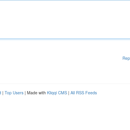
Rep
d
|
Top Users
| Made with
Kliqqi CMS
|
All RSS Feeds