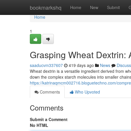
Home
bookmarkshq
Home
New
Submit
G
Home
1
Grasping Wheat Dextrin:
saaducvm337607
419 days ago
News
Discuss
Wheat dextrin is a versatile ingredient derived from whe
down the complex starch molecules into smaller chains 
https://katrinaqmcm002716.bloguetechno.com/compre
Comments
Who Upvoted
Comments
Submit a Comment
No HTML