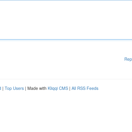
Rep
d
|
Top Users
| Made with
Kliqqi CMS
|
All RSS Feeds