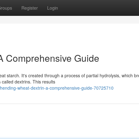
roups
Register
Login
 A Comprehensive Guide
at starch. It's created through a process of partial hydrolysis, which b
called dextrins. This results
hending-wheat-dextrin-a-comprehensive-guide-70725710