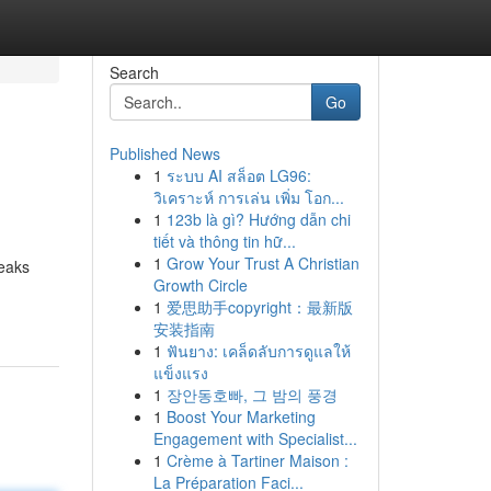
Search
Go
Published News
1
ระบบ AI สล็อต LG96:
วิเคราะห์ การเล่น เพิ่ม โอก...
1
123b là gì? Hướng dẫn chi
tiết và thông tin hữ...
1
Grow Your Trust A Christian
reaks
Growth Circle
1
爱思助手copyright：最新版
安装指南
1
ฟันยาง: เคล็ดลับการดูแลให้
แข็งแรง
1
장안동호빠, 그 밤의 풍경
1
Boost Your Marketing
Engagement with Specialist...
1
Crème à Tartiner Maison :
La Préparation Faci...