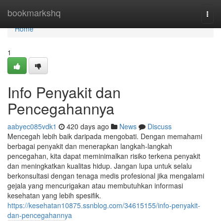
Home
bookmarkshq
Togg
navi
Home
1
Info Penyakit dan
Pencegahannya
aabyec085vdk1
420 days ago
News
Discuss
Mencegah lebih baik daripada mengobati. Dengan memahami
berbagai penyakit dan menerapkan langkah-langkah
pencegahan, kita dapat meminimalkan risiko terkena penyakit
dan meningkatkan kualitas hidup. Jangan lupa untuk selalu
berkonsultasi dengan tenaga medis profesional jika mengalami
gejala yang mencurigakan atau membutuhkan informasi
kesehatan yang lebih spesifik.
https://kesehatan10875.ssnblog.com/34615155/info-penyakit-
dan-pencegahannya