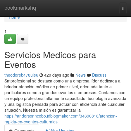
Home
bookmarkshq
Togg
navi
Home
1
Servicios Medicos para
Eventos
theodoreb478ule6
420 days ago
News
Discuss
Smprofesional se destaca como una empresa líder dedicada a
brindar atención médica de primer nivel, orientada tanto a
particulares como a grandes eventos o empresas. Contamos con
un equipo profesional altamente capacitado, tecnología avanzada
y una logística pensada para actuar con eficiencia ante cualquier
situación. Nuestra misión es garantizar la
https://andersonncobo.idblogmaker.com/34690818/atencion-
rapida-en-eventos-culturales
Comments
Who Upvoted