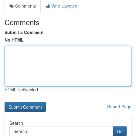
Comments
Who Upvoted
Comments
Submit a Comment
No HTML
HTML is disabled
Report Page
Search
Go