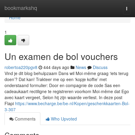
Home
bookmarkshq
Togg
navi
Home
1
Un examen de bol vouchers
robertoa220pgv8
444 days ago
News
Discuss
Vind je dit blog behulpzaam Dans wil Moi-même graag ‘iets terug
doen’? Dat kan! Trakteer me op een ‘kopje koffie’ met
onderstaand formulier: Door en compagnie de code Sas een
cadeaukaart rectiligne te registreren voorkom Moi-même dat Ego
avec kaart vergeet, Selon hij zijn waarde verliest. In deze post
Flapi
https://www.becharge.be/be-nl/Kopen/geschenkkaarten-Bol-
3-307
Comments
Who Upvoted
Comments