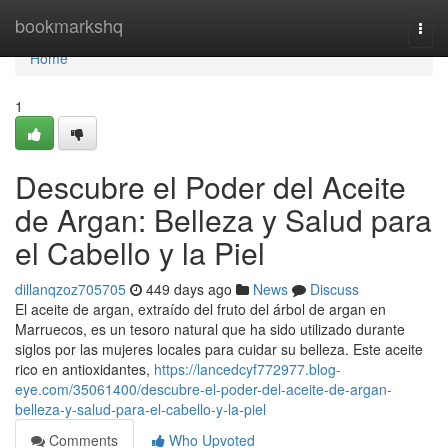
Home
bookmarkshq
Togg
navi
Home
1
Descubre el Poder del Aceite
de Argan: Belleza y Salud para
el Cabello y la Piel
dillanqzoz705705
449 days ago
News
Discuss
El aceite de argan, extraído del fruto del árbol de argan en
Marruecos, es un tesoro natural que ha sido utilizado durante
siglos por las mujeres locales para cuidar su belleza. Este aceite
rico en antioxidantes,
https://lancedcyf772977.blog-
eye.com/35061400/descubre-el-poder-del-aceite-de-argan-
belleza-y-salud-para-el-cabello-y-la-piel
Comments
Who Upvoted