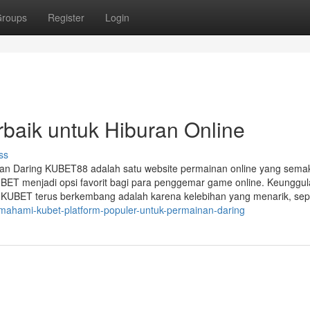
roups
Register
Login
erbaik untuk Hiburan Online
ss
an Daring KUBET88 adalah satu website permainan online yang sema
UBET menjadi opsi favorit bagi para penggemar game online. Keunggu
 KUBET terus berkembang adalah karena kelebihan yang menarik, sepe
mahami-kubet-platform-populer-untuk-permainan-daring