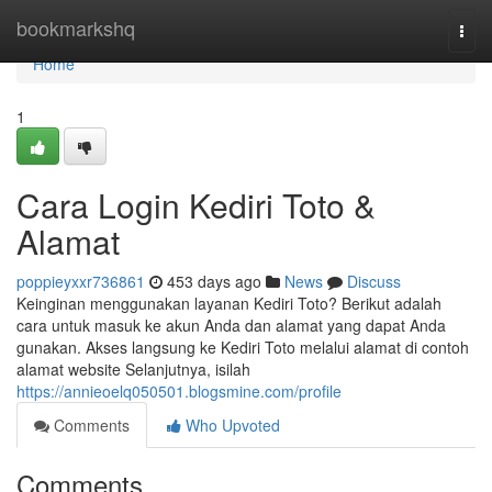
Home
bookmarkshq
Togg
navi
Home
1
Cara Login Kediri Toto &
Alamat
poppieyxxr736861
453 days ago
News
Discuss
Keinginan menggunakan layanan Kediri Toto? Berikut adalah
cara untuk masuk ke akun Anda dan alamat yang dapat Anda
gunakan. Akses langsung ke Kediri Toto melalui alamat di contoh
alamat website Selanjutnya, isilah
https://annieoelq050501.blogsmine.com/profile
Comments
Who Upvoted
Comments