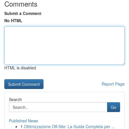
Comments
Submit a Comment
No HTML
HTML is disabled
Report Page
Search
Go
Published News
1
Ottimizzazione Off-Site: La Guida Completa per ...