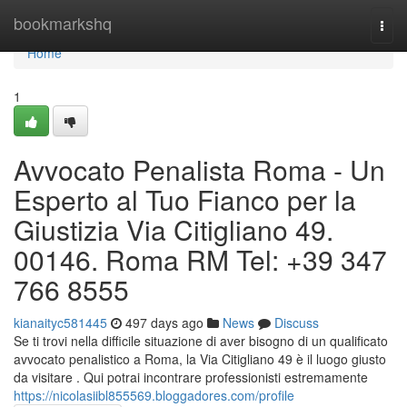
Home
bookmarkshq
Togg
navi
Home
1
Avvocato Penalista Roma - Un
Esperto al Tuo Fianco per la
Giustizia Via Citigliano 49.
00146. Roma RM Tel: +39 347
766 8555
kianaityc581445
497 days ago
News
Discuss
Se ti trovi nella difficile situazione di aver bisogno di un qualificato
avvocato penalistico a Roma, la Via Citigliano 49 è il luogo giusto
da visitare . Qui potrai incontrare professionisti estremamente
https://nicolasiibl855569.bloggadores.com/profile