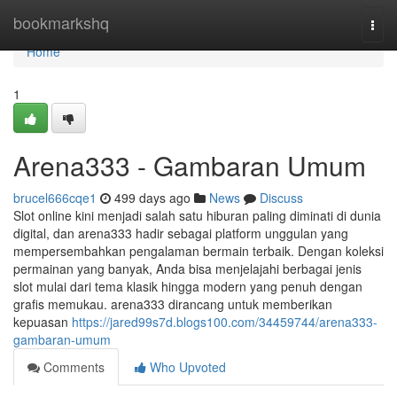
Home
bookmarkshq
Togg
navi
Home
1
Arena333 - Gambaran Umum
brucel666cqe1
499 days ago
News
Discuss
Slot online kini menjadi salah satu hiburan paling diminati di dunia
digital, dan arena333 hadir sebagai platform unggulan yang
mempersembahkan pengalaman bermain terbaik. Dengan koleksi
permainan yang banyak, Anda bisa menjelajahi berbagai jenis
slot mulai dari tema klasik hingga modern yang penuh dengan
grafis memukau. arena333 dirancang untuk memberikan
kepuasan
https://jared99s7d.blogs100.com/34459744/arena333-
gambaran-umum
Comments
Who Upvoted