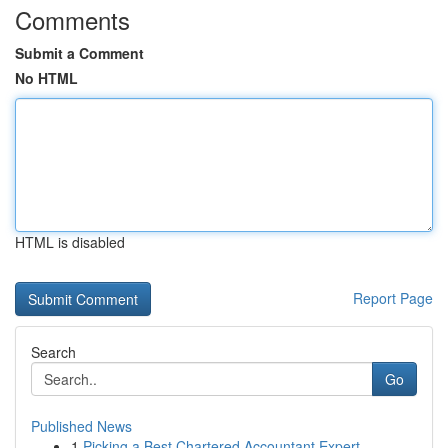
Comments
Submit a Comment
No HTML
HTML is disabled
Report Page
Search
Go
Published News
1
Picking a Best Chartered Accountant Expert...