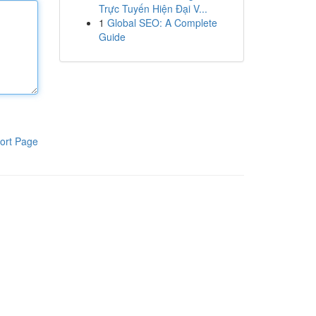
Trực Tuyến Hiện Đại V...
1
Global SEO: A Complete
Guide
ort Page