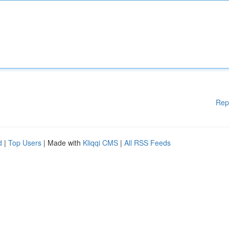
Rep
d
|
Top Users
| Made with
Kliqqi CMS
|
All RSS Feeds