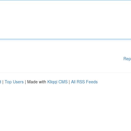
Rep
d
|
Top Users
| Made with
Kliqqi CMS
|
All RSS Feeds