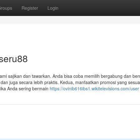
roups
Register
Login
 seru88
ng kami sajikan dan tawarkan. Anda bisa coba memilih bergabung dan be
h dan juga secara lebih praktis. Kedua, manfaatkan promosi yang sesua
jika Anda sering bermain
https://ovinib616ibs1.wikitelevisions.com/user