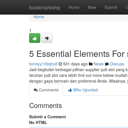
Home
bookmarkshq
Home
New
Submit
G
Home
1
5 Essential Elements For
torreyy109qhx8
501 days ago
News
Discuss
Jadi begitulah berbagai pilihan supplier judi slot ya
taruhan judi slot cara lebih find out more below muda
dengan gaya bermain dan preferensi Anda. Misalnya, 
Comments
Who Upvoted
Comments
Submit a Comment
No HTML