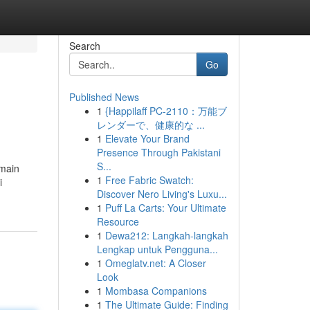
Search
Go
Published News
1
{Happilaff PC-2110：万能ブ
レンダーで、健康的な ...
1
Elevate Your Brand
Presence Through Pakistani
S...
rmain
1
Free Fabric Swatch:
i
Discover Nero Living's Luxu...
1
Puff La Carts: Your Ultimate
Resource
1
Dewa212: Langkah-langkah
Lengkap untuk Pengguna...
1
Omeglatv.net: A Closer
Look
1
Mombasa Companions
1
The Ultimate Guide: Finding