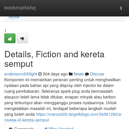
Home
bookmarkshq
Togg
navi
Home
1
Details, Fiction and kereta
semput
andersonc935lgf4
504 days ago
News
Discuss
Komponen ini memainkan peranan penting untuk menghasilkan
nyalaan pada bahan api yang dispray oleh injector ke dalam
ruang pembakaran. Sekiranya spark plug anda bermasalah
ataupun telah lama tidak ditukar, enapan minyak atau karbon
yang terkumpul akan mengganggu proses nyalaannya. Untuk
mengelakkan masalah ini, terdapat beberapa langkah mudah
yang boleh anda
https://marcoizlrb.targetblogs.com/34361260/a-
review-of-kereta-semput
Comments
Who Upvoted